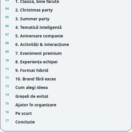
1. Clasică, bine făcută
2. Christmas party
3. Summer party
4. Tematică inteligentă
5. Aniversare companie
6. Activități & interacțiune
7. Eveniment premium
8. Experiența echipei
9. Format hibrid
10. Brand fără exces
Cum alegi ideea
Greșeli de evitat
Ajutor în organizare
Pe scurt
Concluzie