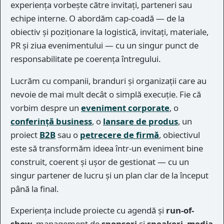
experiența vorbește către invitați, parteneri sau
echipe interne. O abordăm cap-coadă — de la
obiectiv și poziționare la logistică, invitați, materiale,
PR și ziua evenimentului — cu un singur punct de
responsabilitate pe coerența întregului.
Lucrăm cu companii, branduri și organizații care au
nevoie de mai mult decât o simplă execuție. Fie că
vorbim despre un
eveniment corporate
, o
conferință business
, o
lansare de produs
, un
proiect
B2B
sau o
petrecere de firmă
, obiectivul
este să transformăm ideea într-un eveniment bine
construit, coerent și ușor de gestionat — cu un
singur partener de lucru și un plan clar de la început
până la final.
Experiența include proiecte cu agendă și
run-of-
show
, management de
sponsori
și
speakeri
,
media