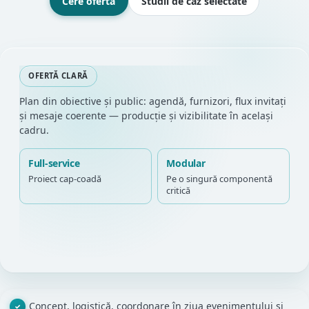
Cere ofertă
Studii de caz selectate
OFERTĂ CLARĂ
Plan din obiective și public: agendă, furnizori, flux invitați
și mesaje coerente — producție și vizibilitate în același
cadru.
Full-service
Modular
Proiect cap-coadă
Pe o singură componentă
critică
Concept, logistică, coordonare în ziua evenimentului și