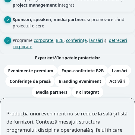
project management
integrat
Sponsori
,
speakeri
,
media partners
și promovare când
proiectul o cere
Programe
corporate
,
B2B
,
conferințe
,
lansări
și
petreceri
corporate
Experiență în spatele proiectelor
Evenimente premium
Expo-conferințe B2B
Lansări
Conferințe de presă
Branding eveniment
Activări
Media partners
PR integrat
Prezentare
Producția unui eveniment nu se reduce la sală și listă
de furnizori. Contează mesajul, structura
programului, disciplina operațională și felul în care