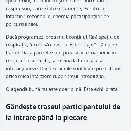
speakerilor, introduceri și închideri, întrebări și
răspunsuri, pauze între momente, eventuale
întârzieri rezonabile, energia participanților pe
parcursul zilei.
Dacă programezi prea mult conținut fără spațiu de
respirație, începi să construiești blocaje încă de pe
hârtie. Dacă pauzele sunt prea scurte, oamenii nu
reușesc să se miște, să revină la timp sau să
interacționeze. Dacă sesiunile sunt lipite prea strâns,
orice mică întârziere rupe ritmul întregii zile.
O agendă bună nu este doar plină. Este echilibrată.
Gândește traseul participantului de
la intrare până la plecare